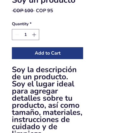
Soy un producto
Regular
Sale
 COP 100 
COP 95
Price
Price
Quantity
*
Add to Cart
Soy la descripción 
de un producto. 
Soy el lugar ideal 
para agregar 
detalles sobre tu 
producto, así como 
tamaño, materiales, 
instrucciones de 
cuidado y de 