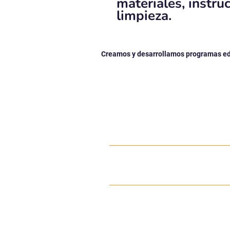
materiales, instru
limpieza.
Creamos y desarrollamos programas edu
Más de nosotros...
RECONOCIMIENTOS
Empoderamos las vidas d
niños y jóvenes a través d