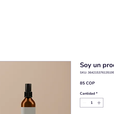
S
EVENTOS
TIENDA
NOSOTROS
IMP
Soy un pro
SKU: 36421537613519
Precio
85 COP
Cantidad
*