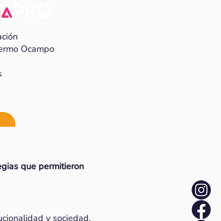
ación
llermo Ocampo
s
tegias que permitieron
ucionalidad y sociedad.