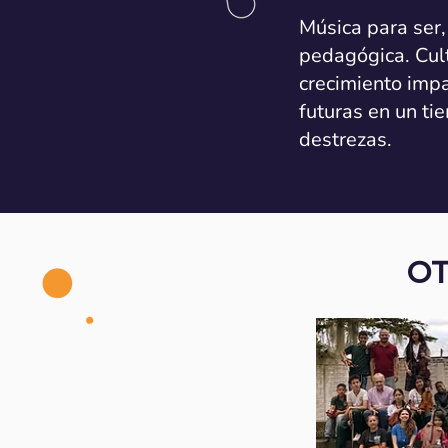
Música para ser,
pedagógica. Cul
crecimiento imp
futuras en un ti
destrezas.
OT