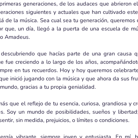
 primeras generaciones, de los audaces que abrieron el
eraciones siguientes y actuales que han cultivado este
lá de la música. Sea cual sea tu generación, queremos 
ior que, un día, llegó a la puerta de una escuela de mús
do Amadeus.
 descubriendo que hacías parte de una gran causa q
ue fue creciendo a lo largo de los años, acompañándote
empre en tus recuerdos. Hoy y hoy queremos celebrarte 
 que inició jugando con la música y que ahora da sus fr
l mundo, gracias a tu propia genialidad.
s que el reflejo de tu esencia, curiosa, grandiosa y cr
s. Soy un mundo de posibilidades, sueños y libertad;
sentir, sin medida, prejuicios, o límites o condiciones.
rgía vibrante, siempre joven y entusiasta. En mí, h