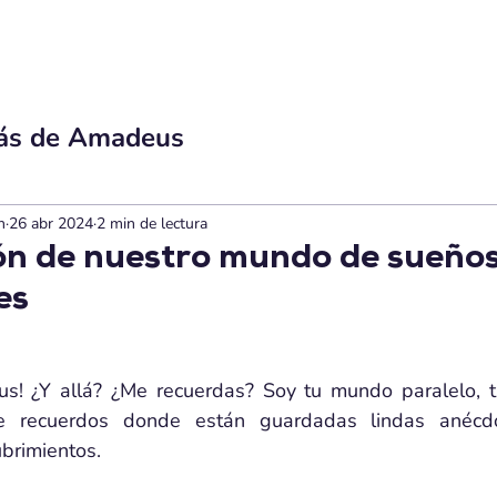
S
EVENTOS
TIENDA
NOSOTROS
IMP
ás de Amadeus
n
26 abr 2024
2 min de lectura
zón de nuestro mundo de sueños
es
s! ¿Y allá? ¿Me recuerdas? Soy tu mundo paralelo, tu 
e recuerdos donde están guardadas lindas anécdota
brimientos.