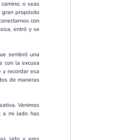
 camino, o seas 
 gran propósito 
conectarnos con 
ica, entró y se 
ue sembró una 
 con la excusa 
y recordar esa 
utos de maneras 
eativa. Venimos 
 a mi lado has 
as sido y eres 