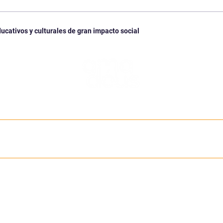
Impacto social, económico
Impo
y cultural de una buena
educ
educación
que 
cativos y culturales de gran impacto social
es c
ODS
BLOG
POLÍTICAS
DIRECCIÓN
e
el
Calle 54 # 45-81
la
Medellín – Colombia
am